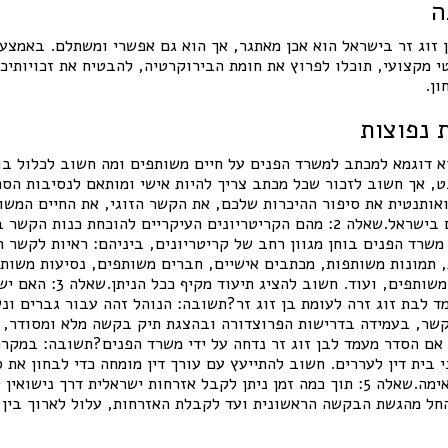
ה
זוג זר בישראל הוא אכן מאתגר, אך הוא גם אפשרי ומשתלם. באמצעו
 מקצועי, תוכלו לפרוץ את חומת הבירוקרטיה, להבטיח את זכויותיכ
ן.
 נפוצות
תן למצוא דוגמא למכתב למשרד הפנים על חיים משותפים ומה חשוב לכלול 
ט, אך חשוב לזכור שכל מכתב צריך להיות אישי ומותאם לנסיבות הס
אותנטית את סיפור ההיכרות שלכם, את הקשר הזוגי, את החיים המשו
הכנה לבנות את עתידכם בישראל.שאלה 2: מהם הקריטריונים העיקריים להוכחת
רד הפנים בוחן מגוון רחב של קריטריונים, ביניהם: ראיות לקשר רו
 תמונות משותפות, מכתבים אישיים, חברים משותפים, נסיעות משותפ
משותף, הסכמי שכירות משותפים, ועוד. 
 לבת זוג זרה לעומת בן זוג זר?תשובה: הנוהל זהה עבור גברים ונש
קשר, בעמידה בדרישות הפרוצדורה ובהצגת תיק בקשה מלא ומסודר, ו
: מה קורה אם הסדר מעמד לבן זוג זר נדחה על ידי משרד הפנים?תשובה: במקר
בית דין לעררים. חשוב להתייעץ עם עורך דין מומחה כדי לבחון את ס
אסטרטגיה משפטית מתאימה.שאלה 5: תוך כמה זמן ניתן לקבל אזרחות ישראלית דרך