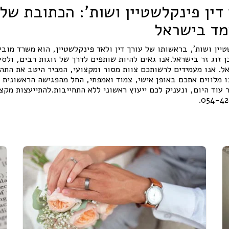
דין פינקלשטיין ושות': הכתובת ש
ד בישראל
טיין ושות', בראשותו של עורך דין ולאד פינקלשטיין, הוא משרד מוביל
זוג זר בישראל.אנו גאים להיות שותפים לדרך של זוגות רבים, ולסי
ל. אנו מעמידים לרשותכם צוות מסור ומקצועי, המכיר היטב את התהל
ו מלווים אתכם באופן אישי, צמוד ואמפתי, החל מהפגישה הראשונית
 עוד היום, ונעניק לכם ייעוץ ראשוני ללא התחייבות.להתייעצות מקצו