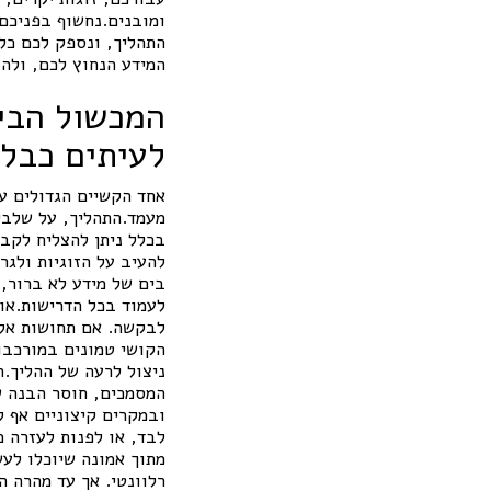
ומובנים.נחשוף בפניכם 
התהליך, ונספק לכם כלי
המידע הנחוץ לכם, ולה
המכשול הבי
לעיתים כבל
אחד הקשיים הגדולים ע
מעמד.התהליך, על שלביו
בכלל ניתן להצליח לקבל
להעיב על הזוגיות ולג
בים של מידע לא ברור, 
לעמוד בכל הדרישות.אול
לבקשה. אם תחושות אלו
הקושי טמונים במורכבו
ניצול לרעה של ההליך.ה
המסמכים, חוסר הבנה של
ובמקרים קיצוניים אף ל
לבד, או לפנות לעזרה מ
מתוך אמונה שיוכלו לעש
רלוונטי. אך עד מהרה ה