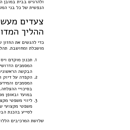
ולהרגיש בבית במובן הע
הנפשית של כל בני המש
צעדים מעשיי
ההליך המדו
כדי להגשים את החזון ש
מושכלת ומחושבת. תהליך
תכנון מוקדם ויסו
המסמכים הדרושים
הבקשה הראשונית,
הקפדה על דיוק ו
המסמכים והמידע 
בסיכויי ההצלחה.
במועד ובאופן מס
ליווי משפטי מקצ
משפטי מקצועי של
לסייע בהכנת הבק
שלושת המרכיבים הללו 