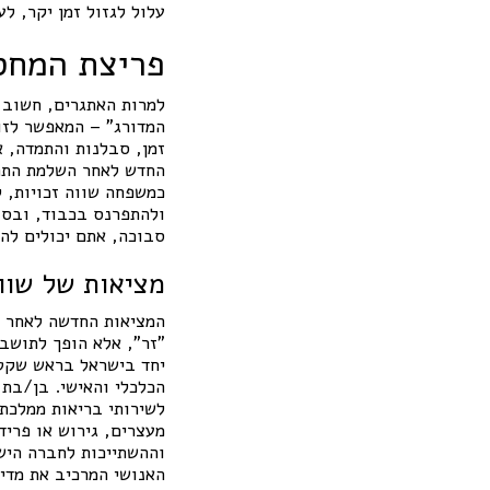
עלול לגזול זמן יקר, ל
פריצת המחס
למרות האתגרים, חשוב ל
המדורג" – המאפשר לזוג
זמן, סבלנות והתמדה, 
החדש לאחר השלמת התהל
כמשפחה שווה זכויות, ל
ולהתפרנס בכבוד, ובסו
סבוכה, אתם יכולים לה
מציאות של שווי
המציאות החדשה לאחר הס
"זר", אלא הופך לתושב 
יחד בישראל בראש שקט,
הכלכלי והאישי. בן/בת
לשירותי בריאות ממלכתי
מעצרים, גירוש או פריד
וההשתייכות לחברה היש
האנושי המרכיב את מדי