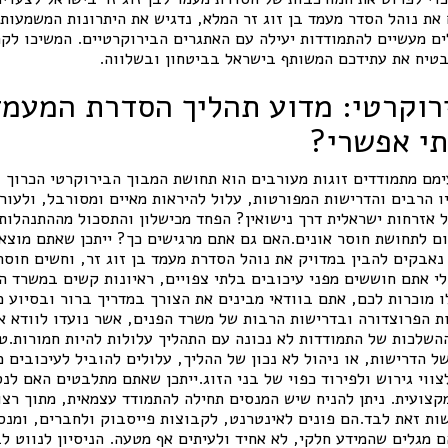
את נוהל הסדר מעמד בן זוג זר המלא, נדגיש את היתרונות המשמעות
ם מעשיים להתמודדות יעילה עם האתגרים הבירוקרטיים. המשיכו לקר
בטיח את עתידכם המשותף בישראל בביטחון ובשלווה.
רוקרטי: מדוע תהליך הסדרת המעמד
תי אפשרי?
ימם מתמודדים זוגות מעורבים הוא תחושת המבוך הבירוקרטי הכרוך 
 הרבים והדרישות המפורטות, עלול להיראות מאיים ומסורבל, ולעור
 אזרחות ישראלית דרך נישואין? הפחד מכישלון והתסכול מההתנהלות 
רום לתחושת חוסר אונים.האם גם אתם מרגישים כך? ייתכן שאתם מוצ
נאבקים להבין במדויק את נוהל הסדרת מעמד בן זוג זר, וחשים חוסר
י אתם חוששים מפני עיכובים בלתי צפויים, ראיונות קשים במשרד הפ
 מוכרות לכם, אתם בוודאי מבינים את הצורך במדריך ברור ובסיוע מ
ת הפרוצדורה ובדרישות הרבות של משרד הפנים, אשר נועדו לוודא א
השלכות של התמודדות לא נכונה עם התהליך עלולות להיות חמורות.ט
 הדרישות, או ניהול לא נכון של ההליך, עלולים להוביל לעיכובים מ
צווי גירוש ולפירוד כפוי של בני הזוג.ייתכן שאתם מתלבטים האם לנס
קצועית. ניתן להניח שיש המנסים תחילה להתמודד עצמאית, מתוך רצון
ות זאת לבד.הם פונים לאינטרנט, לקבוצות פייסבוק ולחברים, ומנס
ם מגלים שהמידע חלקי, לא אחיד ולעיתים אף מטעה. הניסיון לנווט ל