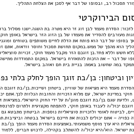
עורר תסכול רב, ובסופו של דבר אף לסכן את הצלחת התהליך.
ום הבירוקרטי
זכור: הסדרת מעמד לבן זוג זר היא מטרה בת השגה.ישנו מסלול ברו
ות מעורבים להסדיר את מעמדו של בן הזוג הזר בישראל באופן חוקי.
אך בסופו של דבר הוא פותח את הדלת לחיים משותפים בטוחים ומוגנ
יך הוא מהפך של ממש.במקום תחושת תסכול וחוסר וודאות, אתם זוכ
לא חשש וללא פחד.בן זוגכם הזר מקבל מעמד חוקי, זכויות סוציאלי
פו של דבר – את הזכות להתאזרח בישראל. במקום התמודדות מתישה 
תמקד במה שחשוב באמת: בניית בית חם ואוהב בישראל.
ון וביטחון: בן/בת זוגך הופך לחלק בלתי נ
דרת מעמד היא מציאות של שוויון, ביטחון ושייכות.בן/בת זוגכם הזר
חוקי במדינת ישראל, עם מלוא הזכויות והחובות הנלוות לכך.אתם יכו
 ולדעת שגם בן/בת זוגכם מוגן/ת על ידי החוק הישראלי.במציאות זו
 זוגכם יכול/ה לעבוד באופן חוקי, להתפתח מקצועית ולתרום לפרנס
ים, לביטוח לאומי ולזכויות סוציאליות נוספות. הביטחון מתבטא גם
ה כפויה – אתם יכולים לבנות את חייכם בישראל בבטחה וביציבות.ת
ראלית היא ערך מוסף משמעותי.באמצעות הסדרת מעמד הופך בן/בת 
נת ישראל. הוא/היא יכול/ה להשתלב בקהילה, לרכוש חברים, ללמוד 