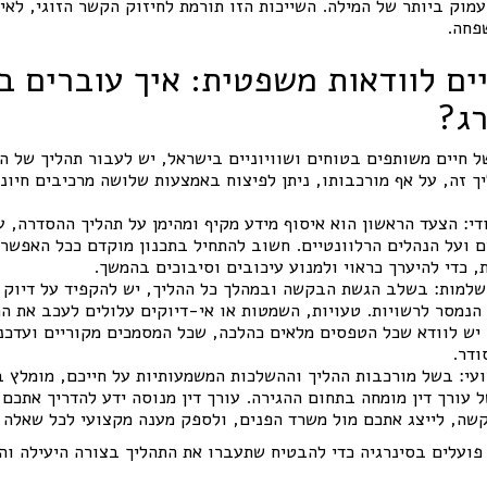
מוק ביותר של המילה. השייכות הזו תורמת לחיזוק הקשר הזוגי, לאיכ
פחה.
ם לוודאות משפטית: איך עוברים 
רג?
ל חיים משותפים בטוחים ושוויוניים בישראל, יש לעבור תהליך של 
 זה, על אף מורכבותו, ניתן לפיצוח באמצעות שלושה מרכיבים חיוני
די: הצעד הראשון הוא איסוף מידע מקיף ומהימן על תהליך ההסדרה, ע
 ועל הנהלים הרלוונטיים. חשוב להתחיל בתכנון מוקדם ככל האפשר,
 כדי להיערך כראוי ולמנוע עיכובים וסיבוכים בהמשך.
שלמות: בשלב הגשת הבקשה ובמהלך כל ההליך, יש להקפיד על דיוק 
הנמסר לרשויות. טעויות, השמטות או אי-דיוקים עלולים לעכב את הת
 יש לוודא שכל הטפסים מלאים כהלכה, שכל המסמכים מקוריים ועדכ
ודר.
ועי: בשל מורכבות ההליך וההשלכות המשמעותיות על חייכם, מומלץ ב
 עורך דין מומחה בתחום ההגירה. עורך דין מנוסה ידע להדריך אתכם
שה, לייצג אתכם מול משרד הפנים, ולספק מענה מקצועי לכל שאלה 
פועלים בסינרגיה כדי להבטיח שתעברו את התהליך בצורה היעילה וה