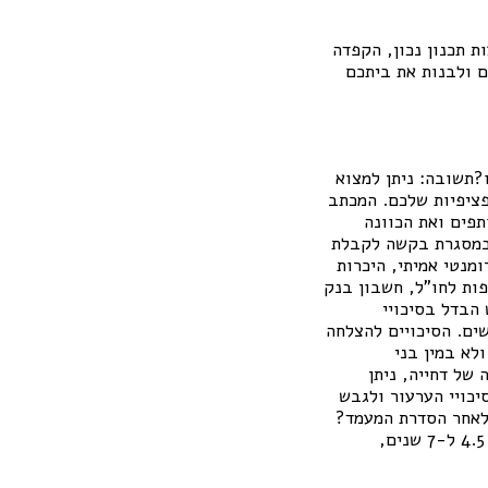
ת תכנון נכון, הקפדה
ם ולבנות את ביתכם
בו?תשובה: ניתן למצוא
פציפיות שלכם. המכתב
תפים ואת הכוונה
 כנות הקשר במסגרת בקשה לקבלת
מנטי אמיתי, היכרות
ות לחו"ל, חשבון בנק
חשוב להציג תיעוד מקיף ככל הניתן.שאלה 3: האם יש הבדל בסיכויי
ים. הסיכויים להצלחה
לא במין בני
ה של דחייה, ניתן
יכויי הערעור ולגבש
 נישואין לאחר הסדרת המעמד?
תשובה: התהליך כולו, החל מהגשת הבקשה הראשונית ועד לקבלת האזרחות, עלול לארוך בין 4.5 ל-7 שנים,