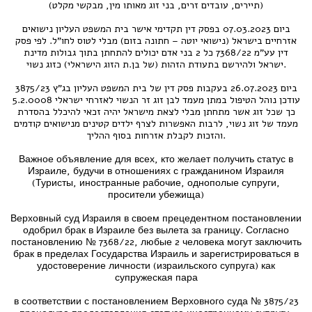
(תיירים, עובדים זרים, בני זוג מאותו מין, מבקשי מקלט)
ביום 07.03.2023 בפסק דין תקדימי אישר בית המשפט העליון נישואים
אזרחיים בישראל (נישואי יוטה – חתונה בזום) מבלי לטוס לחו"ל. לפי פסק
דין עע"מ 7368/22 כל 2 בני אדם יכולים להתחתן בתוך גבולות מדינת
ישראל ולהירשם בתעודת הזהות (של בן.ת הזוג הישראלי) כזוג נשוי.
ביום 26.07.2023 בעקבות פסק דין של בית המשפט העליון בג"ץ 3875/23
עודכן נוהל הטיפול במתן מעמד לבן זוג זר הנשוי לאזרחי ישראלי 5.2.0008
כך שכל זוג אשר מתחתן מבלי לצאת מישראל יהיה זכאי להיכלל בהסדרת
מעמד של זוג נשוי, לרבות האפשרות לצרף ילדים קטינים מנישואים קודמים
והזכות לקבלת אזרחות בסוף ההליך.
Важное объявление для всех, кто желает получить статус в
Израиле, будучи в отношениях с гражданином Израиля
(Туристы, иностранные рабочие, однополые супруги,
просители убежища)
Верховный суд Израиля в своем прецедентном постановлении
одобрил брак в Израиле без вылета за границу. Согласно
постановлению № 7368/22, любые 2 человека могут заключить
брак в пределах Государства Израиль и зарегистрироваться в
удостоверение личности (израильского супруга) как
супружеская пара
в соответствии с постановлением Верховного суда № 3875/23